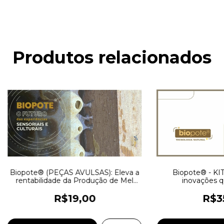
Produtos relacionados
Biopote®️ (PEÇAS AVULSAS): Eleva a
Biopote®️ - KI
rentabilidade da Produção de Mel
inovações q
com Sustentabilidade e Eficiência
rentabilidade da
com Sustentabili
R$19,00
R$3