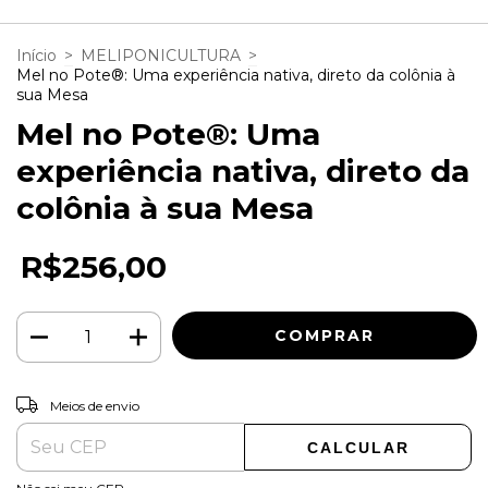
Início
>
MELIPONICULTURA
>
Mel no Pote®️: Uma experiência nativa, direto da colônia à
sua Mesa
Mel no Pote®️: Uma
experiência nativa, direto da
colônia à sua Mesa
R$256,00
ALTERAR CEP
Entregas para o CEP:
Meios de envio
CALCULAR