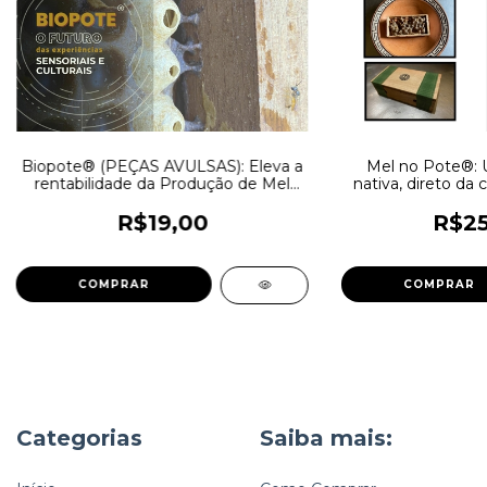
Biopote®️ (PEÇAS AVULSAS): Eleva a
Mel no Pote®️: 
rentabilidade da Produção de Mel
nativa, direto da 
com Sustentabilidade e Eficiência
R$19,00
R$25
COMPRAR
Categorias
Saiba mais: