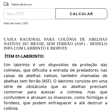
ALTERAR CEP
Entregas para o CEP:
Meios de envio
CALCULAR
Não sei meu CEP
CAIXA RACIONAL PARA COLÔNIA DE ABELHAS
NATIVAS DO BRASIL SEM FERRÃO (ASF) - MODELO
INPA COM LABIRINTO E BIOPOTE
ÍTEM 01-LABIRINTO:
Um labirinto é um dispositivo de proteção das
colmeias, que dificulta a entrada de predadores nas
caixas de abelhas nativas, também chamadas de
abelhas sem ferrão (ASF). O labirinto consiste em uma
série de obstáculos que as abelhas precisam
contornar para acessar a colmeia, mas que
confundem e atrasam os invasores, como formigas e
forídeos, que podem enfraquecer e até destruir a
colônia.